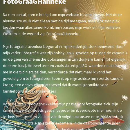
FotoGraaGHanneke
Na een aantal jaren is het tijd om mijn website te vernieuwen. Met deze
nieuwe site wil ik niet alleen met de tijd meegaan, maar ook een plek
bieden waar alles samenkomt: mijn passie, mijn werk en mijn verhalen.
Welkom in de wereld van FotoGraaGHanneke.
Mijn fotografie-avontuur begon al in mijn kindertijd, sterk beïnvloed door
mijn vader. Fotografie was zijn hobby, en ik groeide op tussen de camera’s
en de geur van chemische oplossingen in zijn donkere kamer (of eigenlijk,
donkere kast). Hoewel termen zoals sluitertijd, ISO-waarden en diafragma
me in die tijd niets zeiden, veranderde dat niet, maar ik vond het
geweldig om te fotograferen toen ik op mijn achtste mijn eerste camera
kreeg: een eenvoudig, plat toestel dat ik vooral gebruikte voor
familiefoto’s en vakantiekiekjes.
Door de jaren heen ontwikkelde mijn passie voor fotografie zich. Mijn
camera’s werden steeds geavanceerder en ik verdiepte me meer in de
technische aspecten van het vak. Ik volgde cursussen en in 2008 stapte ik
over op een digitale spiegelreflexcamera. In de daaropvolgende jaren
fotografeerde ik evenementen, festivals en portretten. Helaas moest ik