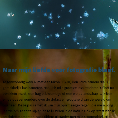
Maar mijn liefde voor fotografie bleef.
Tegenwoordig werk ik met een Nikon D5200, een lichte camera die ik
gemakkelijk kan hanteren. Natuur is mijn grootste inspiratiebron. Of het nu
een klein insect, een fragiel bloemetje of een weids landschap is, ik ben
eindeloos verwonderd over de details en grootsheid van de wereld om
ons heen. Deze passie heb ik van mijn opa meegekregen, die me al jong
leerde om goed te kijken en te luisteren in de natuur. Ook op straat vind ik
prachtige momenten, vaak tijdens uitstapjes met mijn scootmobiel. Mijn