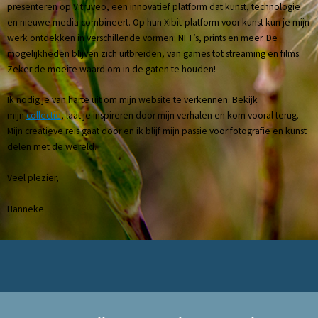
presenteren op Vitruveo, een innovatief platform dat kunst, technologie
en nieuwe media combineert. Op hun Xibit-platform voor kunst kun je mijn
werk ontdekken in verschillende vormen: NFT’s, prints en meer. De
mogelijkheden blijven zich uitbreiden, van games tot streaming en films.
Zeker de moeite waard om in de gaten te houden!
Ik nodig je van harte uit om mijn website te verkennen. Bekijk
mijn
collectie
, laat je inspireren door mijn verhalen en kom vooral terug.
Mijn creatieve reis gaat door en ik blijf mijn passie voor fotografie en kunst
delen met de wereld.
Veel plezier,
Hanneke