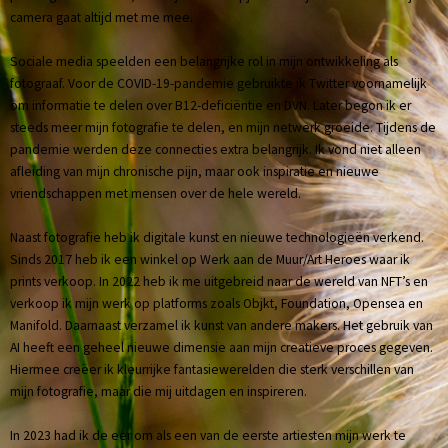
camera gaat altijd met me mee.
Sociale media speelden een belangrijke rol in mijn ontwikkeling als
fotograaf. Voor de COVID-19-pandemie gebruikte ik Twitter voornamelijk
om informatie te delen over B12-deficiëntie en DVN. Later begon ik er
steeds meer mijn fotografie te delen, en mijn netwerk groeide. Tijdens de
pandemie werden deze connecties extra belangrijk. Ik vond niet alleen
afleiding van mijn chronische pijn, maar ook inspiratie en nieuwe
vriendschappen met mensen over de hele wereld.
Naast fotografie heb ik digitale kunst en nieuwe technologieën verkend.
Sinds 2017 heb ik een winkel op Werk aan de Muur/Art Heroes waar ik
prints verkoop. In 2022 heb ik me uitgebreid naar de wereld van NFT’s en
verkoop ik mijn werk op platforms zoals Objkt, Foundation, Opensea en
Manifold. Daarnaast verzamel ik kunst van andere makers. Het gebruik van
AI heeft een geheel nieuwe dimensie aan mijn creatieve proces gegeven.
Hiermee creëer ik kleurrijke fantasiewerelden die sterk verschillen van
mijn fotografie, maar die mij uitdagen en inspireren.
In 2023 had ik de eer om als een van de eerste artiesten mijn werk te