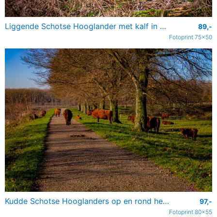
Liggende Schotse Hooglander met kalf in de Broekpolder bij Vlaardingen
89,-
Fotoprint 75x50
Kudde Schotse Hooglanders op en rond het wandelpad
97,-
Fotoprint 80x55