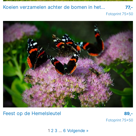
Koeien verzamelen achter de bomen in het weiland
77,-
Fotoprint 75x50
Feest op de Hemelsleutel
89,-
Fotoprint 75x50
1
2
3
…
6
Volgende »