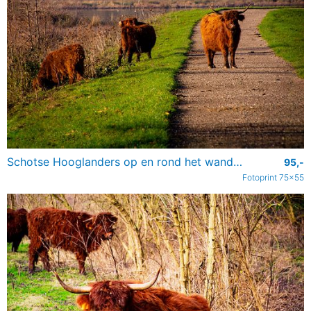
Schotse Hooglanders op en rond het wandelpad in de Broekpolder (Vlaardingen)
95,-
Fotoprint 75x55