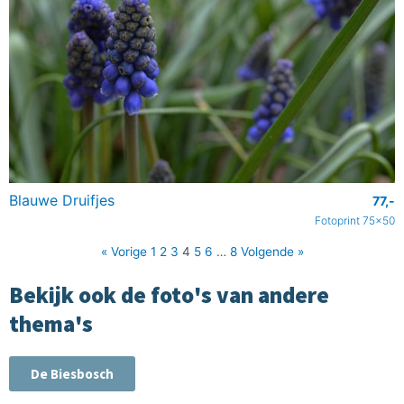
Blauwe Druifjes
77,-
Fotoprint 75x50
« Vorige
1
2
3
4
5
6
…
8
Volgende »
Bekijk ook de foto's van andere
thema's
De Biesbosch