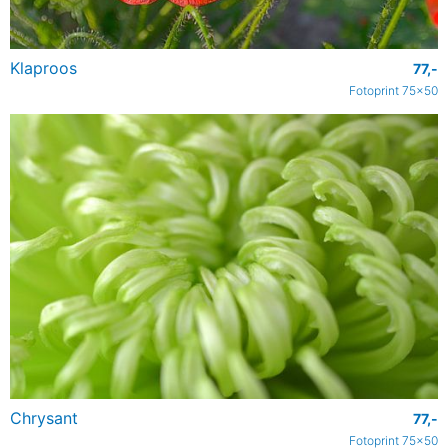
Klaproos
77,-
Fotoprint 75x50
Chrysant
77,-
Fotoprint 75x50