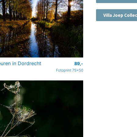
Villa Joep Colle
euren in Dordrecht
89,-
Fotoprint 75x50