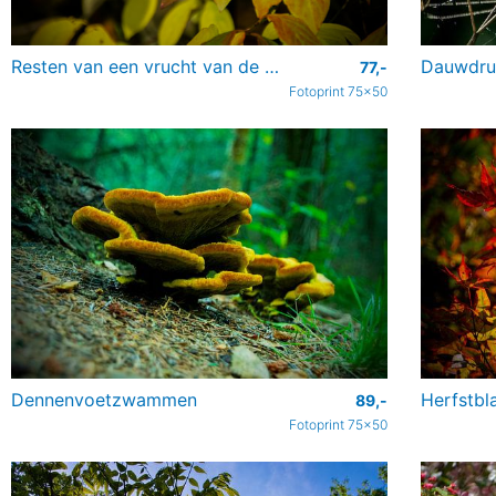
Resten van een vrucht van de Wilde Kardinaalsmuts in de herfst
77,-
Fotoprint 75x50
Dennenvoetzwammen
Herfstbl
89,-
Fotoprint 75x50