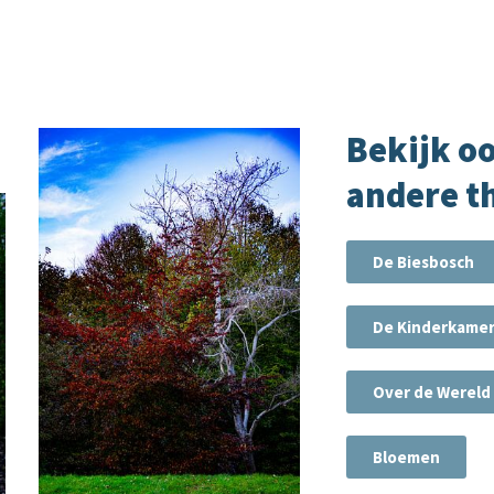
Bekijk oo
andere t
De Biesbosch
De Kinderkame
Over de Wereld
Bloemen