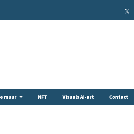
de muur
NFT
Visuals AI-art
Contact