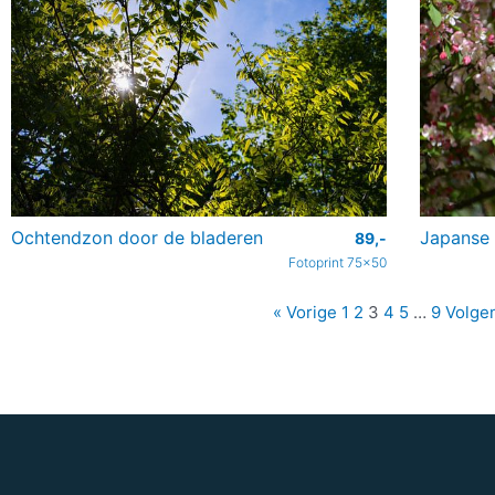
Ochtendzon door de bladeren
Japanse 
89,-
Fotoprint 75x50
« Vorige
1
2
3
4
5
…
9
Volge