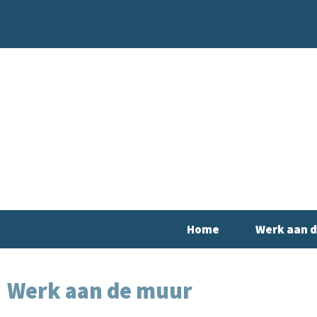
Ga
naar
de
inhoud
Home
Werk aan 
Werk aan de muur