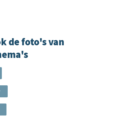
k de foto's van
hema's
r