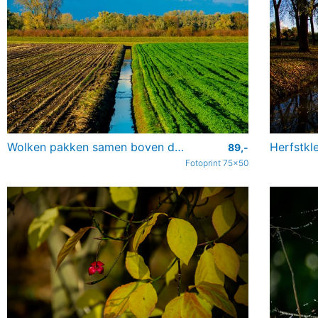
Wolken pakken samen boven de Dordtse weilanden
Herfstkl
89,-
Fotoprint 75x50