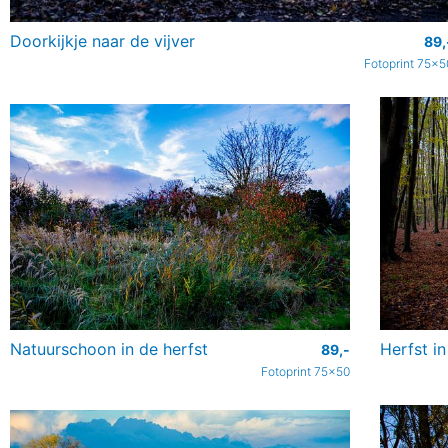
Doorkijkje naar de vijver
89,
Fotoprint 75x5
Natuurschoon in de herfst
Herfst i
89,-
Fotoprint 75x50