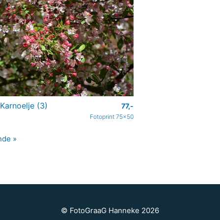
Karnoelje (3)
77,-
Fotoprint 75x50
nde »
© FotoGraaG Hanneke 2026