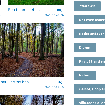
Zwart Wit
Een boom met en een boom zonder bladeren
-
89,-
0
Fotoprint 50x75
Net even ander
Nederlands La
Dieren
Kust, Strand e
Natuur
n het Hoekse bos
97,-
Fotoprint 80x55
Geloof, Hoop e
Villa Joep Colle