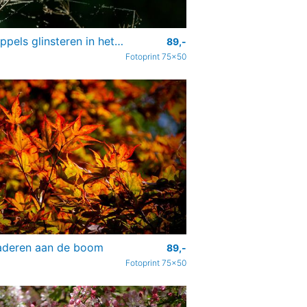
Dauwdruppels glinsteren in het zonlicht
89,-
Fotoprint 75x50
aderen aan de boom
89,-
Fotoprint 75x50