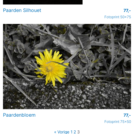
Paarden Silhouet
77,-
Fotoprint 50x75
Paardenbloem
77,-
Fotoprint 75x50
« Vorige
1
2
3